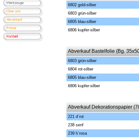
6802 gold-silber
6803 grün-silber
6805 blau-silber
6806 kupfer-silber
Abverkauf Bastelfolie (Bg. 35x5
6803 grün-silber
6804 rot-silber
6805 blau-silber
6806 kupfer-silber
Abverkauf Dekorationspapier (7
221 d´rot
238 senf
239 h´rosa