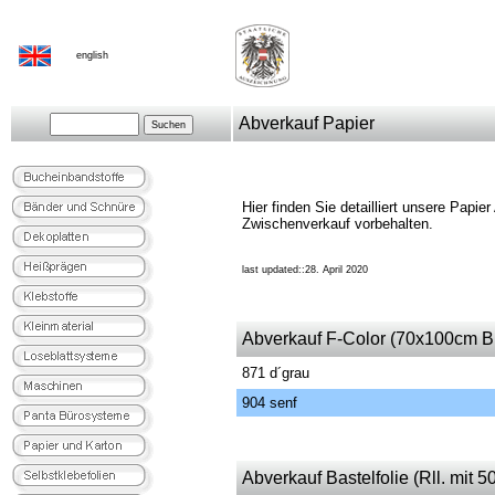
english
Abverkauf Papier
Hier finden Sie detailliert unsere Papier
Zwischenverkauf vorbehalten.
last updated::28. April 2020
Abverkauf F-Color (70x100cm B
871 d´grau
904 senf
Abverkauf Bastelfolie (Rll. mit 5