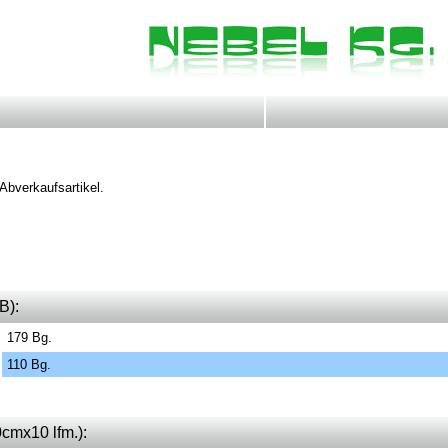
 Abverkaufsartikel.
B):
179 Bg.
110 Bg.
0cmx10 lfm.):